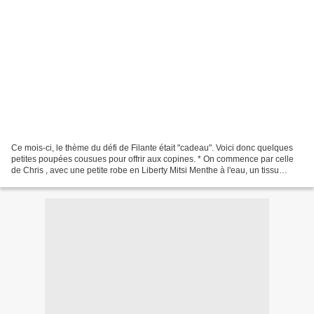
Ce mois-ci, le thème du défi de Filante était "cadeau". Voici donc quelques
petites poupées cousues pour offrir aux copines. * On commence par celle
de Chris , avec une petite robe en Liberty Mitsi Menthe à l'eau, un tissu
choisi parce qu'on l'adore toutes...