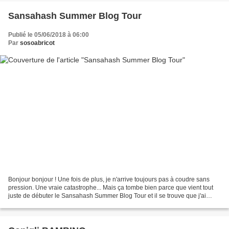
Sansahash Summer Blog Tour
Publié le 05/06/2018 à 06:00
Par
sosoabricot
Bonjour bonjour ! Une fois de plus, je n'arrive toujours pas à coudre sans
pression. Une vraie catastrophe... Mais ça tombe bien parce que vient tout
juste de débuter le Sansahash Summer Blog Tour et il se trouve que j'ai
choisi LE patron du 1er jour...