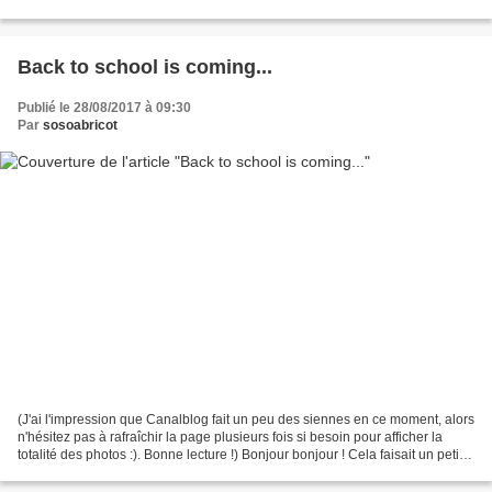
correspond parfaitement...
Back to school is coming...
Publié le 28/08/2017 à 09:30
Par
sosoabricot
(J'ai l'impression que Canalblog fait un peu des siennes en ce moment, alors
n'hésitez pas à rafraîchir la page plusieurs fois si besoin pour afficher la
totalité des photos :). Bonne lecture !) Bonjour bonjour ! Cela faisait un petit
moment qu'il ne...