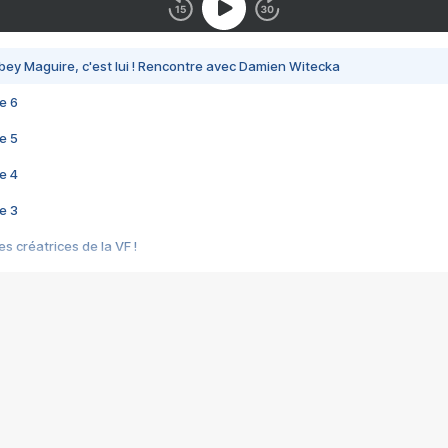
bey Maguire, c'est lui ! Rencontre avec Damien Witecka
e 6
e 5
e 4
e 3
s créatrices de la VF !
e 2
e 1
e Mektoub My Love arrive enfin ! Rencontre avec Shaïn Boumedine et Sal
i : après Toni en famille
elle réalise le bouleversant Dites lui que je l'aime