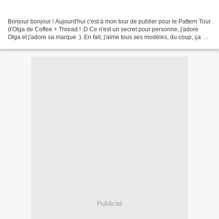
Bonjour bonjour ! Aujourd'hui c'est à mon tour de publier pour le Pattern Tour
d'Olga de Coffee + Thread ! :D Ce n'est un secret pour personne, j'adore
Olga et j'adore sa marque :). En fait, j'aime tous ses modèles, du coup, ça n'a
pas été facile du tout...
Publicité