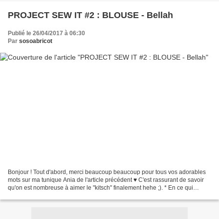
PROJECT SEW IT #2 : BLOUSE - Bellah
Publié le 26/04/2017 à 06:30
Par
sosoabricot
Bonjour ! Tout d'abord, merci beaucoup beaucoup pour tous vos adorables
mots sur ma tunique Ania de l'article précédent ♥ C'est rassurant de savoir
qu'on est nombreuse à aimer le "kitsch" finalement hehe ;). * En ce qui
concerne l'article d'aujourd'hui,...